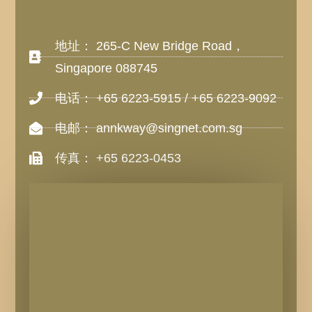
地址： 265-C New Bridge Road，
Singapore 088745​
电话： +65 6223-5915 / +65 6223-9092
电邮： annkway@singnet.com.sg​
传真： +65 6223-0453​